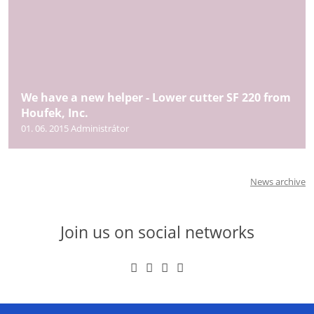
We have a new helper - Lower cutter SF 220 from
Houfek, Inc.
01. 06. 2015
Administrátor
News archive
Join us on social networks