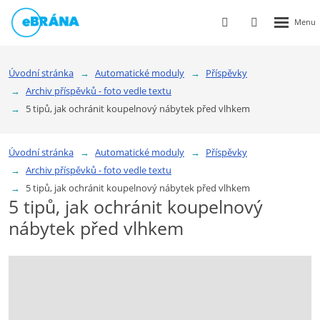
Rozbalen
Vyhledávání
Přihlášení
menu
do
klienstké
Úvodní stránka
Automatické moduly
Příspěvky
zóny
Archiv příspěvků - foto vedle textu
5 tipů, jak ochránit koupelnový nábytek před vlhkem
Úvodní stránka
Automatické moduly
Příspěvky
Archiv příspěvků - foto vedle textu
5 tipů, jak ochránit koupelnový nábytek před vlhkem
5 tipů, jak ochránit koupelnový
nábytek před vlhkem