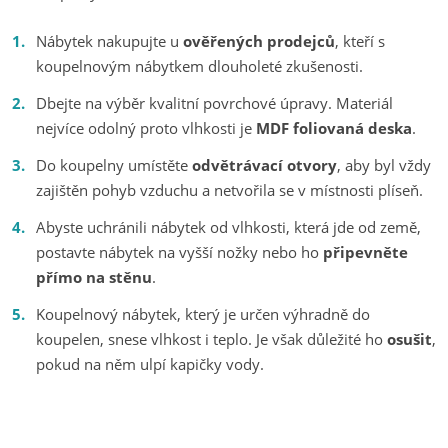
Nábytek nakupujte u
ověřených prodejců
, kteří s
koupelnovým nábytkem dlouholeté zkušenosti.
Dbejte na výběr kvalitní povrchové úpravy. Materiál
nejvíce odolný proto vlhkosti je
MDF foliovaná deska
.
Do koupelny umístěte
odvětrávací otvory
, aby byl vždy
zajištěn pohyb vzduchu a netvořila se v místnosti plíseň.
Abyste uchránili nábytek od vlhkosti, která jde od země,
postavte nábytek na vyšší nožky nebo ho
připevněte
přímo na stěnu
.
Koupelnový nábytek, který je určen výhradně do
koupelen, snese vlhkost i teplo. Je však důležité ho
osušit
,
pokud na něm ulpí kapičky vody.