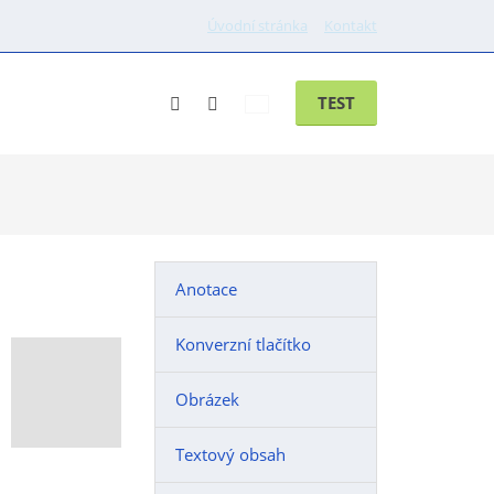
Úvodní stránka
Kontakt
Vyhledávání
Přihlášení
ánek
Kontakt
TEST
do
klienstké
zóny
Anotace
Konverzní tlačítko
Obrázek
Textový obsah