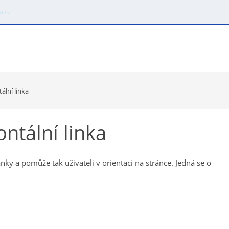
.cz
ové komponenty
Automatické moduly
Konstruktér str
ální linka
tální linka
nky a pomůže tak uživateli v orientaci na stránce. Jedná se o