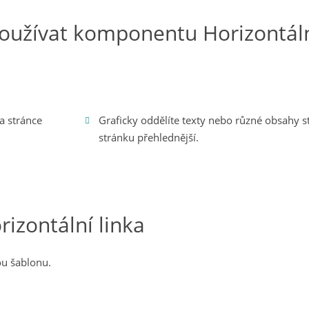
oužívat komponentu Horizontáln
a stránce
Graficky oddělíte texty nebo různé obsahy st
stránku přehlednější.
izontální linka
ou šablonu.