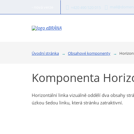
mail@domena
- nová verze
+420 490 520 015
Obsah
Úvodní stránka
Obsahové komponenty
Horizont
Komponenta Horizon
Horizontální linka vizuálně oddělí dva obsahy strá
úzkou šedou linku, která stránku zatraktivní.