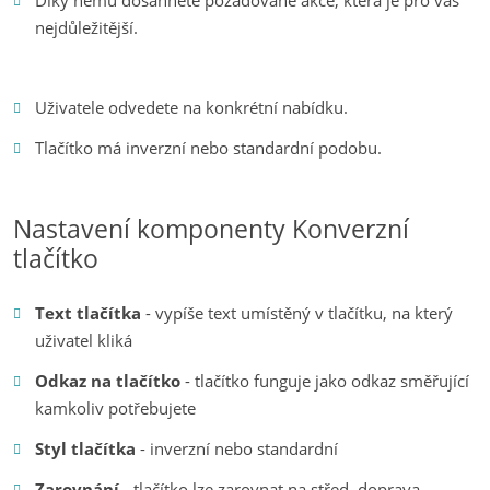
Díky němu dosáhnete požadované akce, která je pro vás
nejdůležitější.
Uživatele odvedete na konkrétní nabídku.
Tlačítko má inverzní nebo standardní podobu.
Nastavení komponenty Konverzní
tlačítko
Text tlačítka
- vypíše text umístěný v tlačítku, na který
uživatel kliká
Odkaz na tlačítko
- tlačítko funguje jako odkaz směřující
kamkoliv potřebujete
Styl tlačítka
- inverzní nebo standardní
Zarovnání
- tlačítko lze zarovnat na střed, doprava,