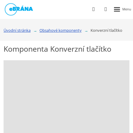
Rozbalen
Vyhledávání
Přihlášení
menu
do
klienstké
Úvodní stránka
Obsahové komponenty
Konverzní tlačítko
zóny
Komponenta Konverzní tlačítko