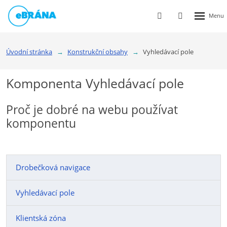
Rozbalen
Vyhledávání
Přihlášení
menu
do
klienstké
Úvodní stránka
Konstrukční obsahy
Vyhledávací pole
zóny
Komponenta Vyhledávací pole
Proč je dobré na webu používat
komponentu
Drobečková navigace
Vyhledávací pole
Klientská zóna