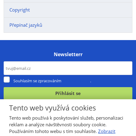
Copyright
Přepínač jazyků
Newsletterr
Souhlasím
Souhlasím se zpracováním
osobních údajů
.
se
zpracováním
Přihlásit se
osobních
údajů
.
Formulář
Tento web využívá cookies
se
Tento web používá k poskytování služeb, personalizaci
nepodařilo
reklam a analýze návštěvnosti soubory cookie.
© 2026, vytvořila eBRÁNA s.r.o.
Používáním tohoto webu s tím souhlasíte.
Zobrazit
odeslat.