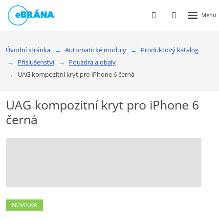
Rozbalen
Vyhledávání
Přihlášení
menu
do
klienstké
Úvodní stránka
Automatické moduly
Produktový katalog
zóny
Příslušenství
Pouzdra a obaly
UAG kompozitní kryt pro iPhone 6 černá
UAG kompozitní kryt pro iPhone 6
černá
NOVINKA