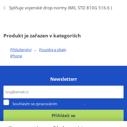
Splňuje vojenské drop-normy (MIL STD 810G 516.6 )
Produkt je zařazen v kategoriích
Příslušenství
Pouzdra a obaly
iPhone
Newsletterr
Souhlasím
Souhlasím se zpracováním
osobních údajů
.
se
zpracováním
Přihlásit se
osobních
údajů
.
Formulář