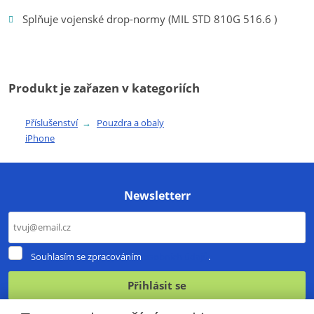
Splňuje vojenské drop-normy (MIL STD 810G 516.6 )
Produkt je zařazen v kategoriích
Příslušenství
Pouzdra a obaly
iPhone
Newsletterr
Souhlasím
Souhlasím se zpracováním
osobních údajů
.
se
zpracováním
Přihlásit se
osobních
údajů
.
Formulář