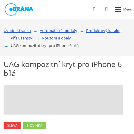
Rozbalen
Vyhledávání
Přihlášení
menu
do
klienstké
Úvodní stránka
Automatické moduly
Produktový katalog
zóny
Příslušenství
Pouzdra a obaly
UAG kompozitní kryt pro iPhone 6 bílá
UAG kompozitní kryt pro iPhone 6
bílá
SLEVA
NOVINKA