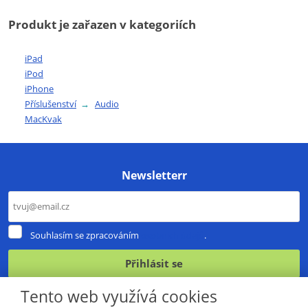
Produkt je zařazen v kategoriích
iPad
iPod
iPhone
Příslušenství
Audio
MacKvak
Newsletterr
Souhlasím
Souhlasím se zpracováním
osobních údajů
.
se
zpracováním
Přihlásit se
osobních
údajů
.
Formulář
Tento web využívá cookies