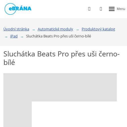
Rozbalen
Vyhledávání
Přihlášení
menu
do
klienstké
Úvodní stránka
Automatické moduly
Produktový katalog
zóny
iPad
Sluchátka Beats Pro přes uši černo-bílé
Sluchátka Beats Pro přes uši černo-
bílé