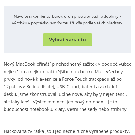
Navolte si kombinaci barev, druh příze a případné doplňky k
výrobku v poptávkovém formuláři. Vše podle Vašich představ.
Vybrat variantu
Nový MacBook přináší plnohodnotný zážitek v podobě vůbec
nejlehčího a nejkompaktnějšího notebooku Mac. Všechny
prvky, od nové klávesnice a Force Touch trackpadu až po
12palcový Retina displej, USB‐C port, baterii a základní
desku, jsme zkonstruovali úplně nově, aby byly nejen tenčí,
ale taky lepší. Výsledkem není jen nový notebook. Je to
budoucnost notebooku. Zlatý, vesmírně šedý nebo stříbrný.
Háčkovaná zvířátka jsou jedinečné ručně vyráběné produkty,