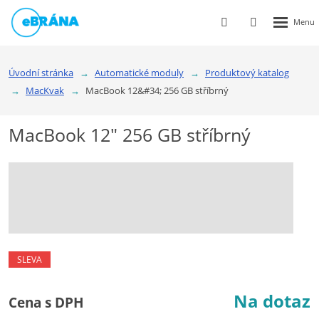
Rozbalen
Vyhledávání
Přihlášení
menu
do
klienstké
Úvodní stránka
Automatické moduly
Produktový katalog
zóny
MacKvak
MacBook 12&#34; 256 GB stříbrný
MacBook 12" 256 GB stříbrný
SLEVA
Na dotaz
Cena s DPH