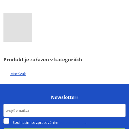
Produkt je zařazen v kategoriích
MacKvak
Newsletterr
Souhlasím
Souhlasím se zpracováním
osobních údajů
.
se