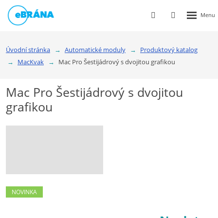
Rozbalen
Vyhledávání
Přihlášení
menu
do
klienstké
Úvodní stránka
Automatické moduly
Produktový katalog
zóny
MacKvak
Mac Pro Šestijádrový s dvojitou grafikou
Mac Pro Šestijádrový s dvojitou
grafikou
NOVINKA