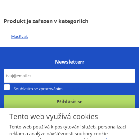
Produkt je zařazen v kategoriích
MacKvak
Newsletterr
Souhlasím
Souhlasím se zpracováním
osobních údajů
.
se
zpracováním
Přihlásit se
osobních
údajů
.
Formulář
Tento web využívá cookies
se
Tento web používá k poskytování služeb, personalizaci
nepodařilo
reklam a analýze návštěvnosti soubory cookie.
© 2026, vytvořila eBRÁNA s.r.o.