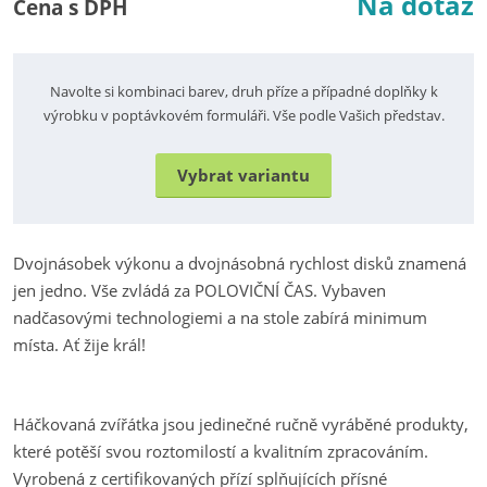
Na dotaz
Cena s DPH
Navolte si kombinaci barev, druh příze a případné doplňky k
výrobku v poptávkovém formuláři. Vše podle Vašich představ.
Vybrat variantu
Dvojnásobek výkonu a dvojnásobná rychlost disků znamená
jen jedno. Vše zvládá za POLOVIČNÍ ČAS. Vybaven
nadčasovými technologiemi a na stole zabírá minimum
místa. Ať žije král!
Háčkovaná zvířátka jsou jedinečné ručně vyráběné produkty,
které potěší svou roztomilostí a kvalitním zpracováním.
Vyrobená z certifikovaných přízí splňujících přísné