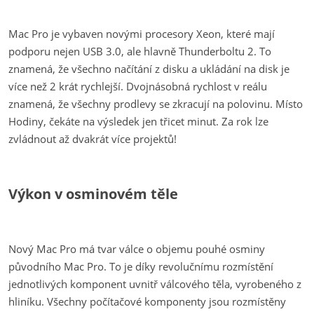
Mac Pro je vybaven novými procesory Xeon, které mají
podporu nejen USB 3.0, ale hlavně Thunderboltu 2. To
znamená, že všechno načítání z disku a ukládání na disk je
více než 2 krát rychlejší. Dvojnásobná rychlost v reálu
znamená, že všechny prodlevy se zkracují na polovinu. Místo
Hodiny, čekáte na výsledek jen třicet minut. Za rok lze
zvládnout až dvakrát více projektů!
Výkon v osminovém těle
Nový Mac Pro má tvar válce o objemu pouhé osminy
původního Mac Pro. To je díky revolučnímu rozmístění
jednotlivých komponent uvnitř válcového těla, vyrobeného z
hliníku. Všechny počítačové komponenty jsou rozmístěny