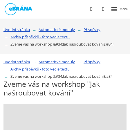
Rozbalen
Vyhledávání
Přihlášení
menu
do
klienstké
Úvodní stránka
Automatické moduly
Příspěvky
zóny
Archiv příspěvků - foto vedle textu
Zveme vás na workshop &#34;Jak našroubovat kování&#34;
Úvodní stránka
Automatické moduly
Příspěvky
Archiv příspěvků - foto vedle textu
Zveme vás na workshop &#34;Jak našroubovat kování&#34;
Zveme vás na workshop "Jak
našroubovat kování"