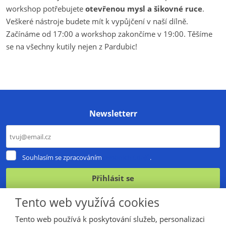
workshop potřebujete
otevřenou mysl a šikovné ruce
.
Veškeré nástroje budete mít k vypůjčení v naší dílně.
Začínáme od 17:00 a workshop zakončíme v 19:00. Těšíme
se na všechny kutily nejen z Pardubic!
Newsletterr
Souhlasím
Souhlasím se zpracováním
osobních údajů
.
se
zpracováním
Přihlásit se
osobních
údajů
.
Formulář
Tento web využívá cookies
se
Tento web používá k poskytování služeb, personalizaci