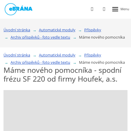
Rozbalen
Vyhledávání
Přihlášení
menu
do
klienstké
Úvodní stránka
Automatické moduly
Příspěvky
zóny
Archiv příspěvků - foto vedle textu
Máme nového pomocníka
Úvodní stránka
Automatické moduly
Příspěvky
Archiv příspěvků - foto vedle textu
Máme nového pomocníka
Máme nového pomocníka - spodní
frézu SF 220 od firmy Houfek, a.s.