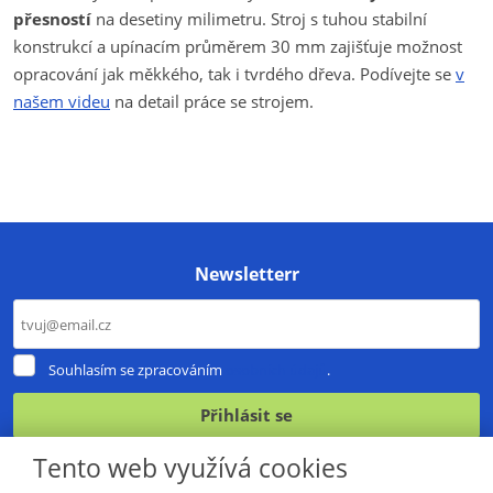
přesností
na desetiny milimetru. Stroj s tuhou stabilní
konstrukcí a upínacím průměrem 30 mm zajišťuje možnost
opracování jak měkkého, tak i tvrdého dřeva. Podívejte se
v
našem videu
na detail práce se strojem.
Newsletterr
Souhlasím
Souhlasím se zpracováním
osobních údajů
.
se
zpracováním
Přihlásit se
osobních
údajů
.
Formulář
Tento web využívá cookies
se