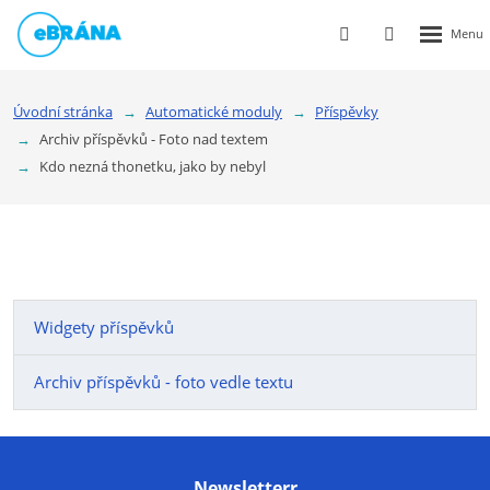
Rozbalen
Vyhledávání
Přihlášení
menu
do
klienstké
Úvodní stránka
Automatické moduly
Příspěvky
zóny
Archiv příspěvků - Foto nad textem
Kdo nezná thonetku, jako by nebyl
Widgety příspěvků
Archiv příspěvků - foto vedle textu
Newsletterr