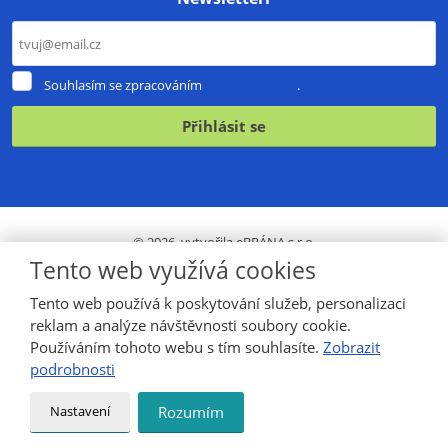
Souhlasím
Souhlasím se zpracováním
osobních údajů
.
se
zpracováním
Přihlásit se
osobních
údajů
.
Formulář
se
nepodařilo
© 2026, vytvořila eBRÁNA s.r.o.
odeslat.
Tento web využívá cookies
VYROBILA
Tento web používá k poskytování služeb, personalizaci
reklam a analýze návštěvnosti soubory cookie.
Používáním tohoto webu s tím souhlasíte.
Zobrazit
podrobnosti
Nastavení
Rozumím